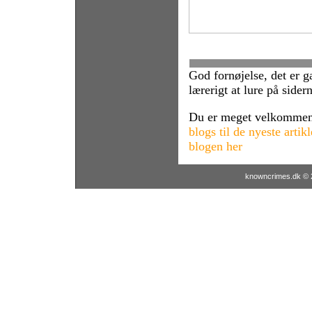
God fornøjelse, det er g
lærerigt at lure på sidern
Du er meget velkommen 
blogs til de nyeste artikl
blogen her
knowncrimes.dk © 2