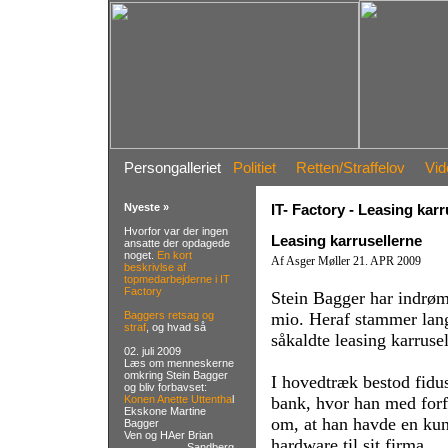
Persongalleriet
Politiet
Retten/Straffelov
Vid
Nyeste »
IT- Factory - Leasing karr
Hvorfor var der ingen
Leasing karrusellerne
ansatte der opdagede
noget.
En kort
Af Asger Møller 21. APR 2009
beskrivlse af
topmedarbejderne i IT
Factory
Stein Bagger har indrøm
Baggers retsag og
mio. Heraf stammer langt
straf
, og hvad så
såkaldte leasing karrusel
02. juli 2009
Læs om menneskerne
omkring Stein Bagger
I hovedtræk bestod fidus
og bliv forbavset:
Konen Anette Uttentha
l
bank, hvor han med forf
Ekskone Martine
om, at han havde en kun
Bagger
Ven og HAer Brian
hardware til sit firma.
Sandberg