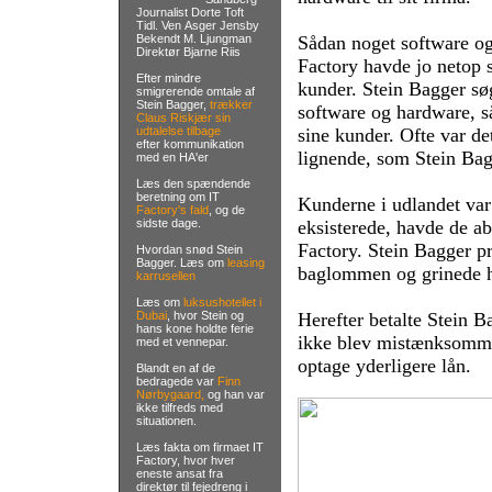
Journalist Dorte Toft
Tidl. Ven Asger Jensby
Bekendt M. Ljungman
Sådan noget software og
Direktør Bjarne Riis
Factory havde jo netop sp
Efter mindre
kunder. Stein Bagger søg
smigrerende omtale af
Stein Bagger,
trækker
software og hardware, så 
Claus Riskjær sin
udtalelse tilbage
sine kunder. Ofte var de
efter kommunikation
lignende, som Stein Bagg
med en HA'er
Læs den spændende
beretning om IT
Kunderne i udlandet var 
Factory's fald
, og de
sidste dage.
eksisterede, havde de ab
Factory. Stein Bagger pr
Hvordan snød Stein
Bagger. Læs om
leasing
baglommen og grinede h
karrusellen
Læs om
luksushotellet i
Dubai
, hvor Stein og
Herefter betalte Stein B
hans kone holdte ferie
ikke blev mistænksomme
med et vennepar.
optage yderligere lån.
Blandt en af de
bedragede var
Finn
Nørbygaard,
og han var
ikke tilfreds med
situationen.
Læs fakta om firmaet IT
Factory, hvor hver
eneste ansat fra
direktør til fejedreng i