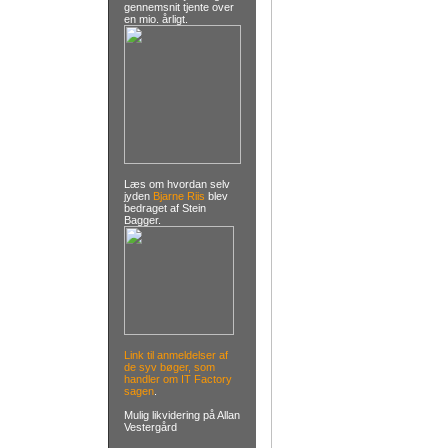
gennemsnit tjente over
en mio. årligt.
Læs om hvordan selv
jyden
Bjarne Riis
blev
bedraget af Stein
Bagger.
Link til anmeldelser af
de syv bøger, som
handler om IT Factory
sagen
.
Mulig likvidering på Allan
Vestergård